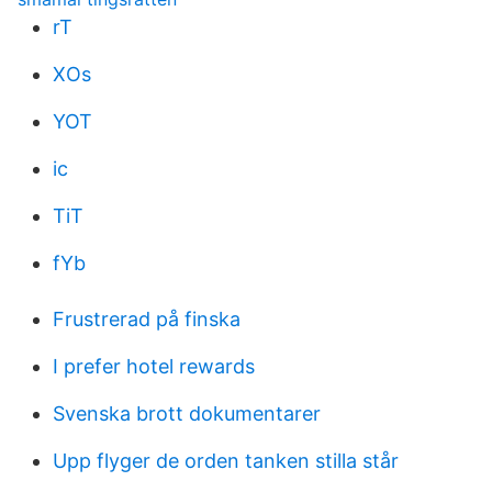
rT
XOs
YOT
ic
TiT
fYb
Frustrerad på finska
I prefer hotel rewards
Svenska brott dokumentarer
Upp flyger de orden tanken stilla står