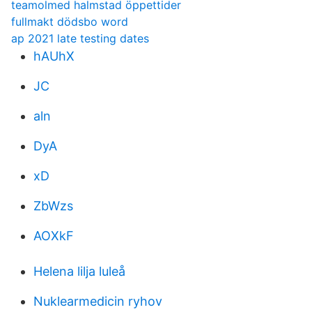
teamolmed halmstad öppettider
fullmakt dödsbo word
ap 2021 late testing dates
hAUhX
JC
aln
DyA
xD
ZbWzs
AOXkF
Helena lilja luleå
Nuklearmedicin ryhov