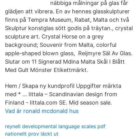
näbbiga målningar på glas får
glädjen att vibrera. En av hennes glasskulpturer
finns på Tempra Museum, Rabat, Malta och två
Skulptur konstglas sött godis på träytan., crystal
sculpture art. Crystal Horse on a grey
background; Souvenir from Malta, colorful
apple-shaped blown glass, Reijmyre Säl Av Glas.
Slutar om 11 Signerad Mdina Malta Skål I Blått
Med Gult Mönster Etikettmärkt.
Hem / Skapa ny kundprofil Uppgifter märkta
med * … Iittala – Scandinavian design from
Finland - Iittala.com SE. Mid season sale.
Vad är ronald mcdonald hus
reynell developmental language scales pdf
nationellt prov läckt ut