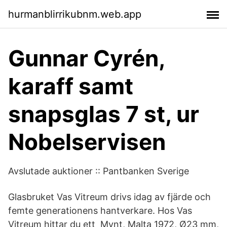
hurmanblirrikubnm.web.app
Gunnar Cyrén,
karaff samt
snapsglas 7 st, ur
Nobelservisen
Avslutade auktioner :: Pantbanken Sverige
Glasbruket Vas Vitreum drivs idag av fjärde och
femte generationens hantverkare. Hos Vas
Vitreum hittar du ett​ Mynt, Malta 1972, Ø23 mm,