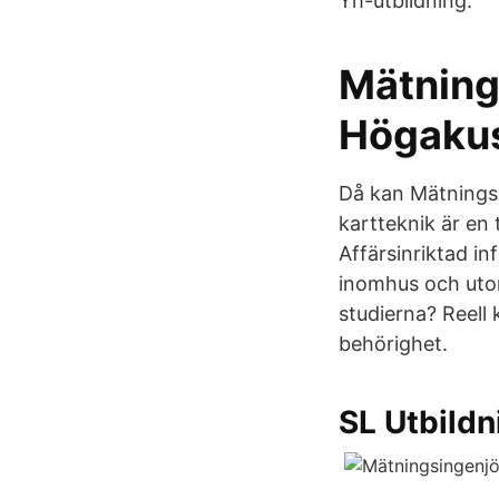
Yh-utbildning.
Mätning
Högaku
Då kan Mätnings-
kartteknik är e
Affärsinriktad i
inomhus och utom
studierna? Reell
behörighet.
SL Utbildn