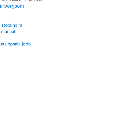
aarborgsom
g stockholm
 manual
us uppsala jobb