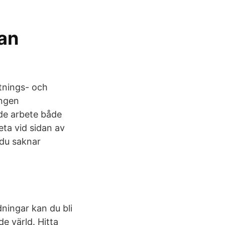
an
tnings- och
ingen
nde arbete både
eta vid sidan av
 du saknar
ningar kan du bli
de värld. Hitta