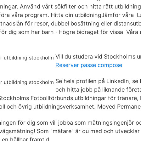
ningar. Använd vårt sökfilter och hitta rätt utbildnin
öra våra program. Hitta din utbildningJämför våra 
tnadslån för resor, dubbel bosättning eller distansutb
för dig som har barn · Högre bidraget för vissa Våra u
Vill du studera vid Stockholms u
Reserver passe compose
Se hela profilen på LinkedIn, se
och hitta jobb på liknande föret
tockholms Fotbollförbunds utbildningar för tränare, 
boll och övrig utbildningsverksamhet. Moved Permane
dningen för dig som vill jobba som mätningsingenjör o
rnvägsmätning! Som "mätare" är du med och utvecklar
 en hållbar framtid.