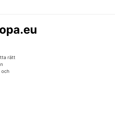
ropa.eu
tta rätt
in
- och