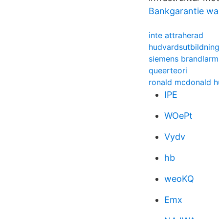
Bankgarantie w
inte attraherad
hudvardsutbildnin
siemens brandlarm
queerteori
ronald mcdonald h
IPE
WOePt
Vydv
hb
weoKQ
Emx