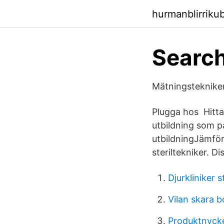
hurmanblirrik
Search
Mätningsteknike
Plugga hos Hitta 
utbildning som p
utbildningJämför
steriltekniker. D
Djurkliniker 
Vilan skara 
Produktnycke