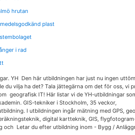
almö hrutan
smedelsgodkänd plast
stembolaget
ånger i rad
tt
ngar. YH Den här utbildningen har just nu ingen utt
e du vilja ha det? Tala jättegärna om det för oss, vi pr
 som geografisk IT! Här listar vi de YH-utbildningar s
ademin. GIS-tekniker i Stockholm, 35 veckor,
bildning. I utbildningen ingår mätning med GPS, geo
äkningsteknik, digital kartteknik, GIS, flygfotogram-
g och Letar du efter utbildning inom - Bygg / Anlägg