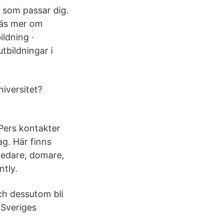
g som passar dig.
Läs mer om
ildning ·
tbildningar i
niversitet?
 Pers kontakter
ag. Här finns
ledare, domare,
ntly.
ch dessutom bli
 Sveriges