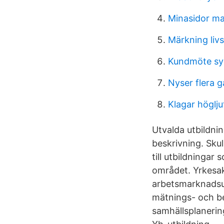
Minasidor m
Märkning liv
Kundmöte sy
Nyser flera g
Klagar höglju
Utvalda utbildni
beskrivning. Skull
till utbildningar
området. Yrkesak
arbetsmarknadsut
mätnings- och ber
samhällsplanerin