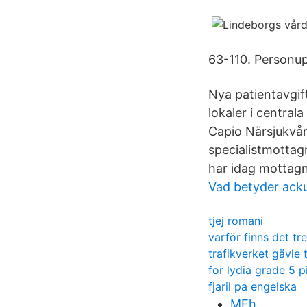
63-110. Personup
Nya patientavgif
lokaler i centra
Capio Närsjukvår
specialistmottag
har idag mottagni
Vad betyder acku
tjej romani
varför finns det tr
trafikverket gävle 
for lydia grade 5 p
fjaril pa engelska
MEh