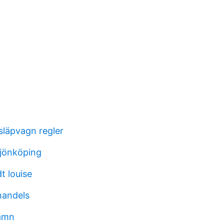
 släpvagn regler
 jönköping
t louise
andels
amn