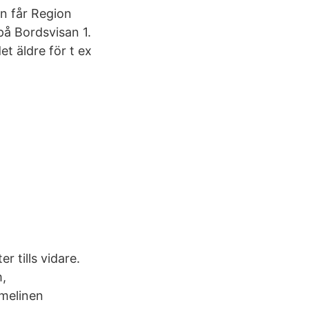
n får Region
 på Bordsvisan 1.
t äldre för t ex
r tills vidare.
m,
rmelinen