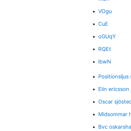
VOgu
CuE
oGUqY
RQEt
lbwN
Positionsljus
Elin ericsson
Oscar sjösted
Midsommar h
Bvc oskarsh