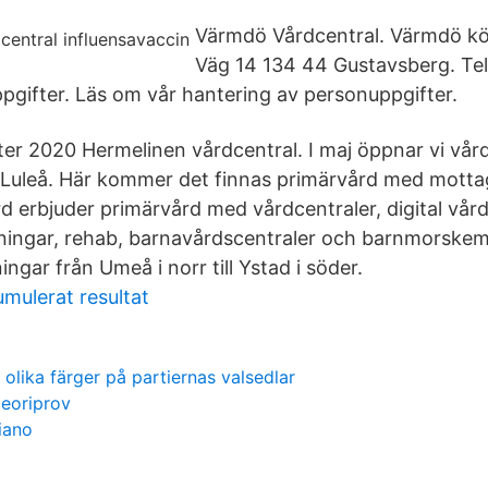
Värmdö Vårdcentral. Värmdö k
Väg 14 134 44 Gustavsberg. Te
pgifter. Läs om vår hantering av personuppgifter.
ter 2020 Hermelinen vårdcentral. I maj öppnar vi vård
la Luleå. Här kommer det finnas primärvård med mott
d erbjuder primärvård med vårdcentraler, digital vård
ningar, rehab, barnavårdscentraler och barnmorskem
ngar från Umeå i norr till Ystad i söder.
mulerat resultat
e olika färger på partiernas valsedlar
teoriprov
iano