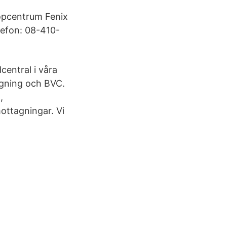
öpcentrum Fenix
lefon: 08-410-
central i våra
agning och BVC.
,
ottagningar. Vi