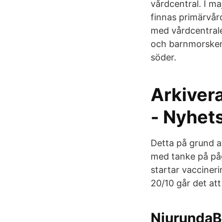
vårdcentral. I ma
finnas primärvå
med vårdcentraler
och barnmorskemo
söder.
Arkiver
- Nyhet
Detta på grund av
med tanke på på
startar vacciner
20/10 går det att
NjurundaB