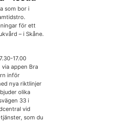
la som bor i
amtidstro.
ingar för ett
jukvård – i Skåne.
7.30-17.00
d via appen Bra
rn inför
d nya riktlinjer
bjuder olika
svägen 33 i
dcentral vid
-tjänster, som du