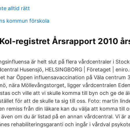
e alltid rätt
ms kommun förskola
 Kol-registret Årsrapport 2010 års
sinfluensa är helt slut på flera vårdcentraler i Stoc
central Husensjö, HELSINGBORG | Företaget | eniro.
et har Öppen influensavaccination på Väla centrum
mö, nära Möllevångstorget, ligger vårdcentralen Ede
stas och ville att vi skulle komma till byn och ge de ä
tället för att de skulle ta sig till oss. Foto: martin l
remiss från din läkare kan du välja att komma till o
 även om du är listad på en annan vårdcentral. Vi är 
nes rehabiliteringsgaranti och ingår i vårdval psykote