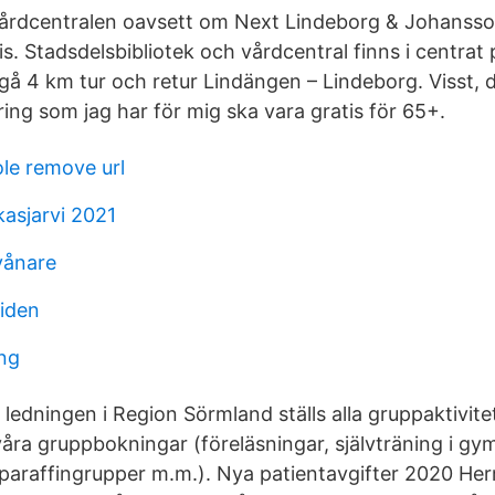
l vårdcentralen oavsett om Next Lindeborg & Johansso
is. Stadsdelsbibliotek och vårdcentral finns i centrat
å 4 km tur och retur Lindängen – Lindeborg. Visst, de
ing som jag har för mig ska vara gratis för 65+.
le remove url
kkasjarvi 2021
vånare
tiden
ing
 ledningen i Region Sörmland ställs alla gruppaktivitete
 våra gruppbokningar (föreläsningar, självträning i gy
paraffingrupper m.m.). Nya patientavgifter 2020 He