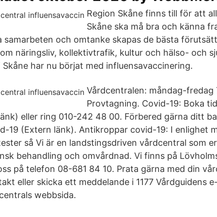
Region Skåne finns till för att al
Skåne ska må bra och känna fr
 samarbeten och omtanke skapas de bästa förutsättn
nom näringsliv, kollektivtrafik, kultur och hälso- och s
i Skåne har nu börjat med influensavaccinering.
Vårdcentralen: måndag-fredag 
Provtagning. Covid-19: Boka ti
länk) eller ring 010-242 48 00. Förbered gärna ditt ba
-19 (Extern länk). Antikroppar covid-19: I enlighet me
ester så Vi är en landstingsdriven vårdcentral som er
insk behandling och omvårdnad. Vi finns på Lövholm
oss på telefon 08-681 84 10. Prata gärna med din vår
akt eller skicka ett meddelande i 1177 Vårdguidens e
dcentrals webbsida.