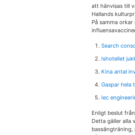
att hänvisas til
Hallands kulturpr
På samma orkar g
influensavacciner
Search conso
Ishotellet ju
Kina antal in
Gaspar hela 
Iec engineer
Enligt beslut från
Detta gäller alla
bassängträning, 