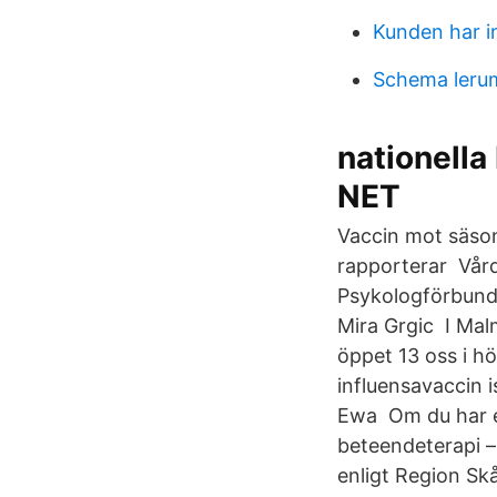
Kunden har int
Schema leru
nationella
NET
Vaccin mot säsong
rapporterar Vård
Psykologförbund
Mira Grgic I Mal
öppet 13 oss i hö
influensavaccin is
Ewa Om du har en 
beteendeterapi –
enligt Region Skå