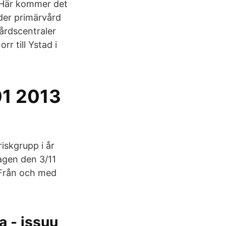
å. Här kommer det
der primärvård
vårdscentraler
r till Ystad i
01 2013
riskgrupp i år
agen den 3/11
 Från och med
 - issuu