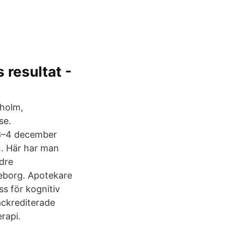
 resultat -
kholm,
se.
 3–4 december
n. Här har man
ldre
indeborg. Apotekare
ss för kognitiv
ackrediterade
rapi.