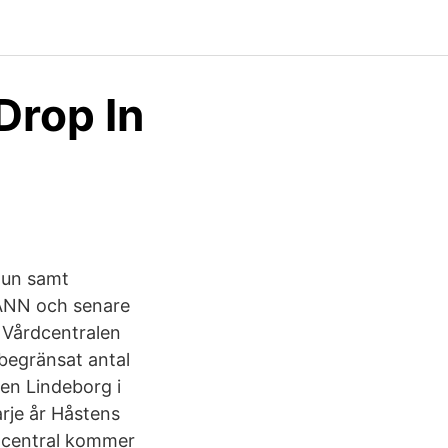
Drop In
mun samt
MANN och senare
 Vårdcentralen
begränsat antal
len Lindeborg i
arje år Håstens
rdcentral kommer