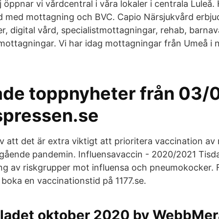
j öppnar vi vårdcentral i våra lokaler i centrala Lule
rd med mottagning och BVC. Capio Närsjukvård erbju
, digital vård, specialistmottagningar, rehab, barna
ttagningar. Vi har idag mottagningar från Umeå i nor
ade toppnyheter från 03/
spressen.se
 att det är extra viktigt att prioritera vaccination av 
gående pandemin. Influensavaccin - 2020/2021 Tisd
ing av riskgrupper mot influensa och pneumokocker.
 boka en vaccinationstid på 1177.se.
ladet oktober 2020 by WebbMera