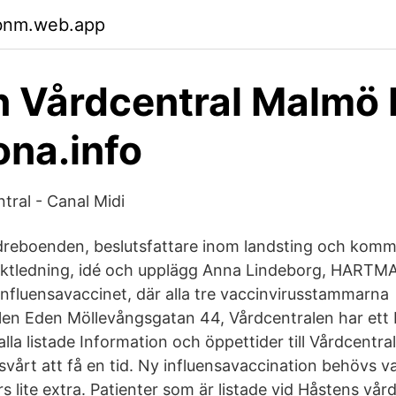
ubnm.web.app
 Vårdcentral Malmö 
ona.info
tral - Canal Midi
ldreboenden, beslutsfattare inom landsting och kom
ektledning, idé och upplägg Anna Lindeborg, HART
influensavaccinet, där alla tre vaccinvirusstammarna
en Eden Möllevångsgatan 44, Vårdcentralen har ett 
alla listade Information och öppettider till Vårdcentra
 svårt att få en tid. Ny influensavaccination behövs v
s lite extra. Patienter som är listade vid Håstens vå