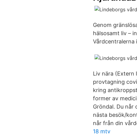
Genom gränslösa
hälsosamt liv – i
Vårdcentralerna 
Liv nära (Extern 
provtagning covid
kring antikroppst
former av medic
Gröndal. Du når 
nästa besök/kont
når från din vår
18 mtv