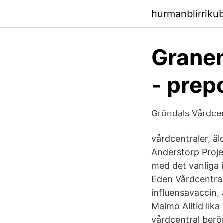
hurmanblirrik
Granen
- prep
Gröndals Vårdcen
vårdcentraler, ä
Anderstorp Proj
med det vanliga 
Eden Vårdcentral
influensavaccin, 
Malmö Alltid lika
vårdcentral berör