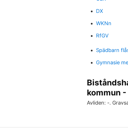
DX
WKNn
RfGV
Spädbarn flå
Gymnasie me
Biståndsh
kommun -
Avliden: -. Gravs