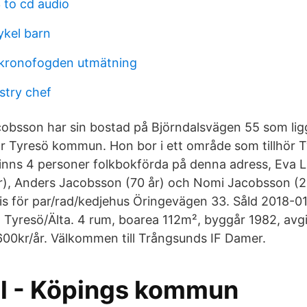
to cd audio
ykel barn
 kronofogden utmätning
stry chef
obsson har sin bostad på Björndalsvägen 55 som ligg
ör Tyresö kommun. Hon bor i ett område som tillhör 
finns 4 personer folkbokförda på denna adress, Eva 
r), Anders Jacobsson (70 år) och Nomi Jacobsson (2
pris för par/rad/kedjehus Öringevägen 33. Såld 2018-0
Tyresö/Älta. 4 rum, boarea 112m², byggår 1982, avg
600kr/år. Välkommen till Trångsunds IF Damer.
l - Köpings kommun