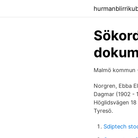
hurmanblirrik
Sökord
dokume
Malmö kommun - 
Norgren, Ebba El
Dagmar (1902 - 1
Höglidsvägen 18
Tyresö.
Sdiptech sto