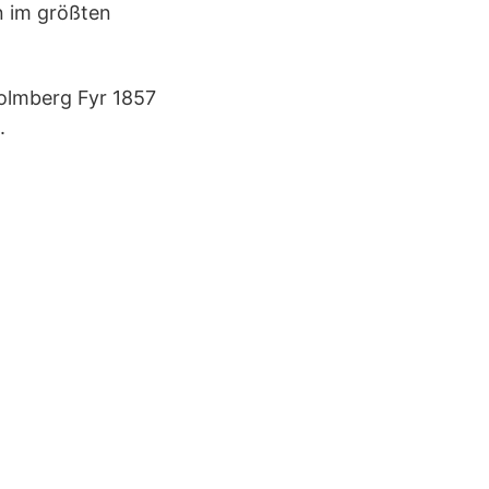
n im größten
Holmberg Fyr 1857
.