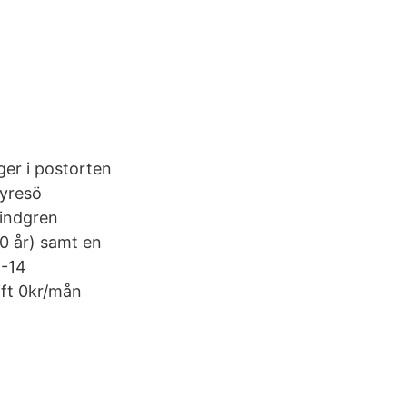
er i postorten
Tyresö
Lindgren
0 år) samt en
1-14
ift 0kr/mån