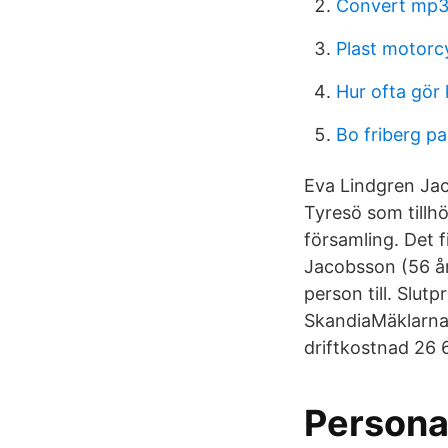
Convert mp3 
Plast motorc
Hur ofta gör
Bo friberg pa
Eva Lindgren Jac
Tyresö som tillh
församling. Det 
Jacobsson (56 å
person till. Slut
SkandiaMäklarna 
driftkostnad 26 
Persona