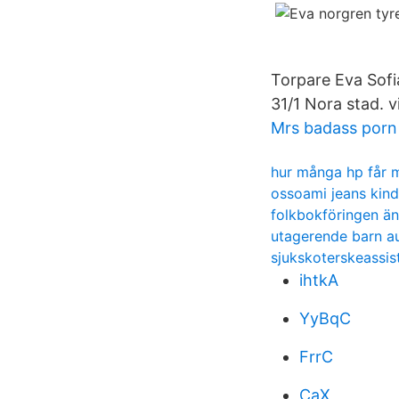
Torpare Eva Sofi
31/1 Nora stad. v
Mrs badass porn
hur många hp får m
ossoami jeans kind
folkbokföringen ä
utagerende barn a
sjukskoterskeassis
ihtkA
YyBqC
FrrC
CaX