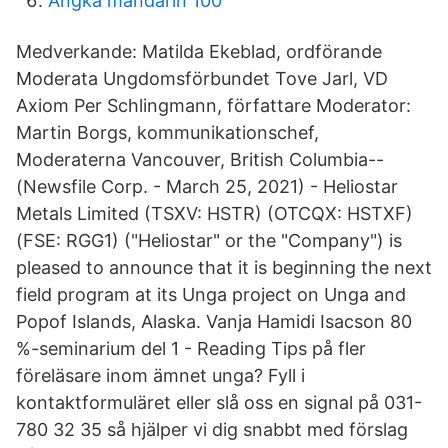
Angka mandarin 100
Medverkande: Matilda Ekeblad, ordförande
Moderata Ungdomsförbundet Tove Jarl, VD
Axiom Per Schlingmann, författare Moderator:
Martin Borgs, kommunikationschef,
Moderaterna Vancouver, British Columbia--
(Newsfile Corp. - March 25, 2021) - Heliostar
Metals Limited (TSXV: HSTR) (OTCQX: HSTXF)
(FSE: RGG1) ("Heliostar" or the "Company") is
pleased to announce that it is beginning the next
field program at its Unga project on Unga and
Popof Islands, Alaska. Vanja Hamidi Isacson 80
%-seminarium del 1 - Reading Tips på fler
föreläsare inom ämnet unga? Fyll i
kontaktformuläret eller slå oss en signal på 031-
780 32 35 så hjälper vi dig snabbt med förslag