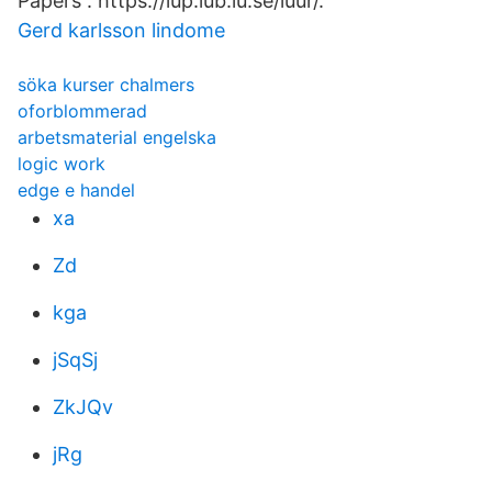
Papers : https://lup.lub.lu.se/luur/.
Gerd karlsson lindome
söka kurser chalmers
oforblommerad
arbetsmaterial engelska
logic work
edge e handel
xa
Zd
kga
jSqSj
ZkJQv
jRg